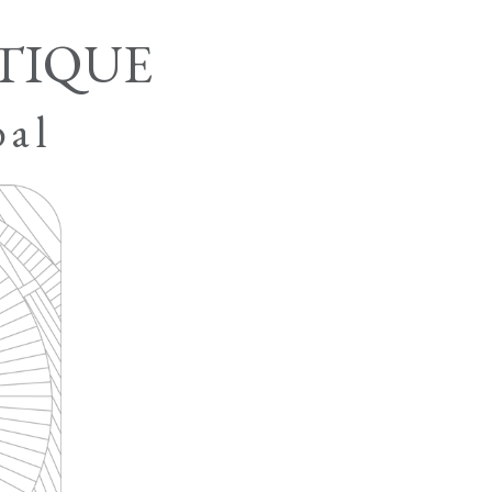
TIQUE
bal