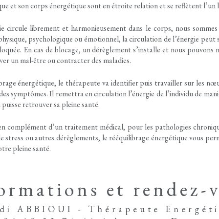
ue et son corps énergétique sont en étroite relation et se reflètent l’un l
ie circule librement et harmonieusement dans le corps, nous sommes 
physique, psychologique ou émotionnel, la circulation de l’énergie peut 
loquée. En cas de blocage, un dérèglement s’installe et nous pouvons n
uver un mal-être ou contracter des maladies.
brage énergétique, le thérapeute va identifier puis travailler sur les nœu
es symptômes. Il remettra en circulation l’énergie de l’individu de ma
 puisse retrouver sa pleine santé.
en complément d’un traitement médical, pour les pathologies chroniqu
de stress ou autres dérèglements, le rééquilibrage énergétique vous pe
otre pleine santé.
ormations et rendez-
di ABBIOUI - Thérapeute Energéti